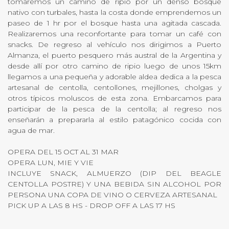
tomaremos un camino de ripio por un denso bosque
nativo con turbales, hasta la costa donde emprendemos un
paseo de 1 hr por el bosque hasta una agitada cascada.
Realizaremos una reconfortante para tomar un café con
snacks. De regreso al vehículo nos dirigimos a Puerto
Almanza, el puerto pesquero más austral de la Argentina y
desde allí por otro camino de ripio luego de unos 15km
llegamos a una pequeña y adorable aldea dedica a la pesca
artesanal de centolla, centollones, mejillones, cholgas y
otros típicos moluscos de esta zona. Embarcamos para
participar de la pesca de la centolla; al regreso nos
enseñarán a prepararla al estilo patagónico cocida con
agua de mar.
OPERA DEL 15 OCT AL 31 MAR
OPERA LUN, MIE Y VIE
INCLUYE SNACK, ALMUERZO (DIP DEL BEAGLE
CENTOLLA POSTRE) Y UNA BEBIDA SIN ALCOHOL POR
PERSONA UNA COPA DE VINO O CERVEZA ARTESANAL
PICK UP A LAS 8 HS - DROP OFF A LAS 17 HS