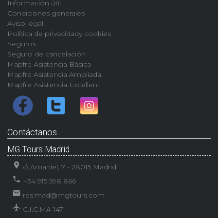
Información útil
Condiciones generales
Aviso legal
Política de privacidady cookies
Seguros
Seguro de cancelación
Mapfre Asistencia Básica
Mapfre Asistencia Ampliada
Mapfre Asistencia Excellent
Contáctanos
MG Tours Madrid
location_on
c\ Amaniel, 7 - 28015 Madrid
phone
+34 915 598 866
email
res.mad@mgtours.com
airplanemode_active
C.I.C.MA 147