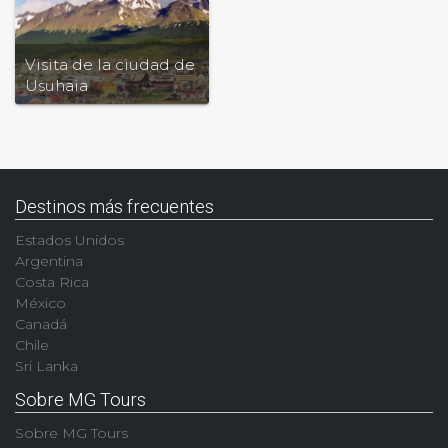
Visita de la ciudad de
Usuhaia
Destinos más frecuentes
Estados Unidos
Argentina
Costa Rica
México
Canadá
Chile
Sri Lanka
Sobre MG Tours
Sobre MG Tours