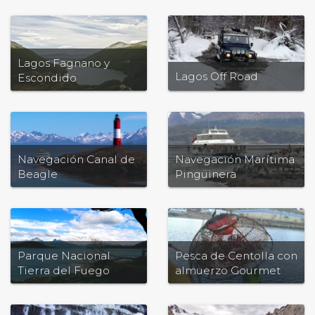
Completo
Lagos Fagnano y
Lagos Off Road
Escondido
Navegación Canal de
Navegación Marítima
Beagle
Pingüinera
Parque Nacional
Pesca de Centolla con
Tierra del Fuego
almuerzo Gourmet