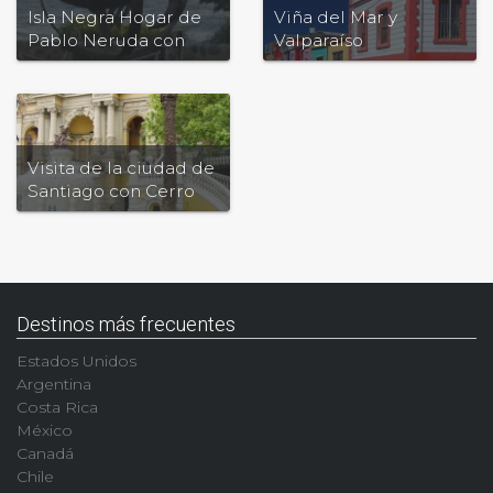
Isla Negra Hogar de
Viña del Mar y
Pablo Neruda con
Valparaíso
viñedo
Visita de la ciudad de
Santiago con Cerro
San Cristobal
Destinos más frecuentes
Estados Unidos
Argentina
Costa Rica
México
Canadá
Chile