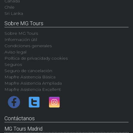
Canadá
Chile
Sri Lanka
Sobre MG Tours
Sobre MG Tours
Información útil
Condiciones generales
Aviso legal
Política de privacidady cookies
Seguros
Seguro de cancelación
Mapfre Asistencia Básica
Mapfre Asistencia Ampliada
Mapfre Asistencia Excellent
Contáctanos
MG Tours Madrid