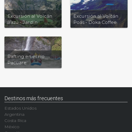
Excursión al Volcán
Excursión al Volcán
Irazú - Jardín
Poás - Doka Coffee
Lankester y Valle
State y Catarata de la
Orosi
Paz
Rafting en el río
Pacuare
Destinos más frecuentes
Estados Unidos
Argentina
Costa Rica
México