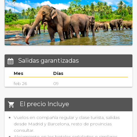
Salidas garantizadas
Mes
Días
feb 26
09
El precio Incluye
shopping_cart
Vuelos en compañía regular y clase turista, salidas
desde Madrid y Barcelona, resto de provincias
consultar.
Alojamiento en los hoteles señalados o similares.