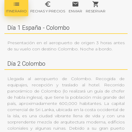
list
euro_symbol
email
shopping_cart
ITINERARIO
FECHAS Y PRECIOS
ENVIAR
RESERVAR
Día 1 España - Colombo
Presentación en el aeropuerto de origen 3 horas antes
de su vuelo con destino Colombo. Noche a bordo.
Día 2 Colombo
Llegada al aeropuerto de Colombo. Recogida de
equipajes, recepción y traslado al hotel. Recorrido
panorámico de Colombo (lo realizará un guía de chofer
de habla inglesa), que tiene la población más grande del
país, aproximadamente 600,000 habitantes. La capital
comercial de Sri Lanka, ubicada en la costa occidental de
la isla, es una ciudad vibrante llena de vida y con una
sorprendente mezcla de arquitectura moderna, edificios
coloniales y algunas ruinas. Debido a su gran puerto