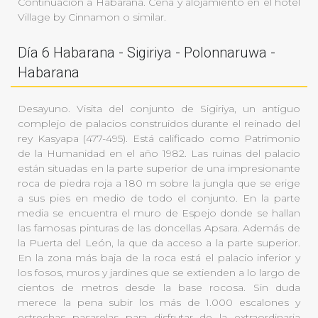
Continuación a Habarana. Cena y alojamiento en el hotel
Village by Cinnamon o similar.
Día 6 Habarana - Sigiriya - Polonnaruwa -
Habarana
Desayuno. Visita del conjunto de Sigiriya, un antiguo
complejo de palacios construidos durante el reinado del
rey Kasyapa (477-495). Está calificado como Patrimonio
de la Humanidad en el año 1982. Las ruinas del palacio
están situadas en la parte superior de una impresionante
roca de piedra roja a 180 m sobre la jungla que se erige
a sus pies en medio de todo el conjunto. En la parte
media se encuentra el muro de Espejo donde se hallan
las famosas pinturas de las doncellas Apsara. Además de
la Puerta del León, la que da acceso a la parte superior.
En la zona más baja de la roca está el palacio inferior y
los fosos, muros y jardines que se extienden a lo largo de
cientos de metros desde la base rocosa. Sin duda
merece la pena subir los más de 1.000 escalones y
estrechas pasarelas para disfrutar de la extraordinaria