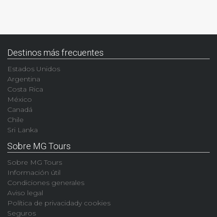
Destinos más frecuentes
Estados Unidos
Argentina
Costa Rica
México
Canadá
Chile
Sri Lanka
Sobre MG Tours
Sobre MG Tours
Información útil
Condiciones generales
Aviso legal
Política de privacidady cookies
Seguros