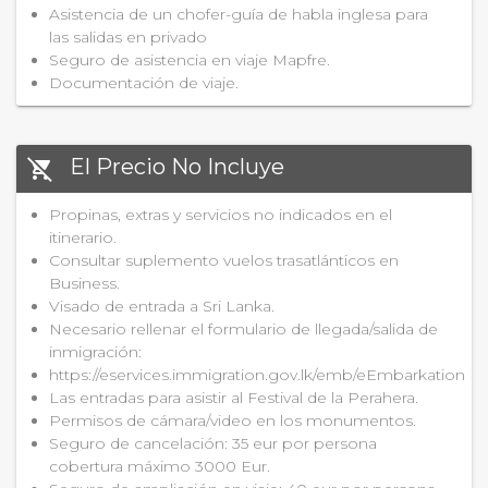
Asistencia de un chofer-guía de habla inglesa para
las salidas en privado
Seguro de asistencia en viaje Mapfre.
Documentación de viaje.
El Precio No Incluye
remove_shopping_cart
Propinas, extras y servicios no indicados en el
itinerario.
Consultar suplemento vuelos trasatlánticos en
Business.
Visado de entrada a Sri Lanka.
Necesario rellenar el formulario de llegada/salida de
inmigración:
https://eservices.immigration.gov.lk/emb/eEmbarkation
Las entradas para asistir al Festival de la Perahera.
Permisos de cámara/video en los monumentos.
Seguro de cancelación: 35 eur por persona
cobertura máximo 3000 Eur.