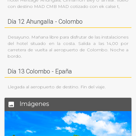
hotel Heritage Ahungala, Cinnamon Bey o similar. vuelo
con destino MAD CMB MAD cotizado con ek calse t,
Día 12 Ahungalla - Colombo
Desayuno. Mañana libre para disfrutar de las instalaciones
del hotel situado en la costa. Salida a las 14,00 por
carretera de vuelta al aeropuerto de Colombo. Noche a
bordo.
Día 13 Colombo - Epaña
Llegada al aeropuerto de destino. Fin del viaje.
Anterior
Sigu
Imágenes
insert_photo