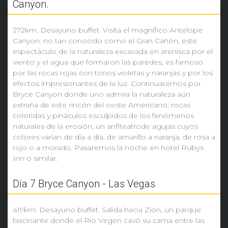
Canyon.
272km. Desayuno buffet. Visita el magnífico Antelope
Canyon: no tan conocido como el Gran Cañón, este
espectáculo de la naturaleza excavada en arenisca por el
viento y el agua que formaron las paredes, es famoso
por las rocas rojas con tonos violetas y naranjas y por los
efectos impresionantes de la luz. Continuaremos por
Bryce Canyon donde uno admira la naturaleza aún
extraña de este rincón del oeste Americano: rocas
coloridas y pináculos esculpidos de los fenómenos
naturales de la erosión, un anfiteatrode agujas cuyos
colores varían de día a día, de amarillo a naranja, de rosa a
rojo o a morado. Pasaremos la noche en hotel Rubys
Inn o similar.
Día 7 Bryce Canyon - Las Vegas
419km. Desayuno buffet. Salida hacia Zion, un parque
fascinante donde el Río Virgen cavó su cama entre las