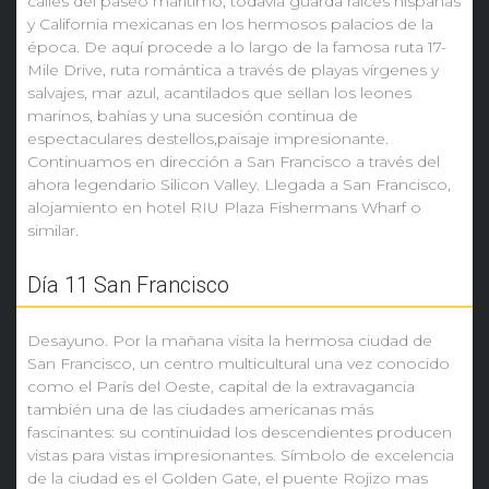
calles del paseo marítimo, todavía guarda raíces hispanas
y California mexicanas en los hermosos palacios de la
época. De aquí procede a lo largo de la famosa ruta 17-
Mile Drive, ruta romántica a través de playas vírgenes y
salvajes, mar azul, acantilados que sellan los leones
marinos, bahías y una sucesión continua de
espectaculares destellos,paisaje impresionante.
Continuamos en dirección a San Francisco a través del
ahora legendario Silicon Valley. Llegada a San Francisco,
alojamiento en hotel RIU Plaza Fishermans Wharf o
similar.
Día 11 San Francisco
Desayuno. Por la mañana visita la hermosa ciudad de
San Francisco, un centro multicultural una vez conocido
como el París del Oeste, capital de la extravagancia
también una de las ciudades americanas más
fascinantes: su continuidad los descendientes producen
vistas para vistas impresionantes. Símbolo de excelencia
de la ciudad es el Golden Gate, el puente Rojizo mas