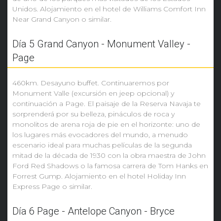
Unidos. Alojamiento en el hotel de Williams Comfort Inn
Near Grand Canyon o similar.
Día 5 Grand Canyon - Monument Valley -
Page
460km. Desayuno buffet. Continuaremos por
Monument Valle (excursión en jeep opcional) y
continuación a Page. El paisaje de la Reserva Navaja te
sorprenderá por su belleza, pináculos de roca y
monolitos de arena roja de pie en el horizonte: uno de
los lugares más evocadores del mundo, a menudo
escenario ideal para muchas películas de la segunda
mitad de la década de 1930 con la obra maestra de John
Ford Red Shadows o la famosa carrera de Tom Hanks en
Forrest Gump. Alojamiento en el hotel Holiday Inn
Express Page o similar.
Día 6 Page - Antelope Canyon - Bryce