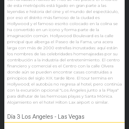
de esta metrópolis está ligado en gran parte a las
leyendas e historia del cine y el mundo del espectáculo,
por eso el distrito más famoso de la ciudad es
Hollywood y el famoso escrito colocado en la colina se
ha convertido en un icono y forma parte de la
imaginación común. Hollywood Boulevard es la calle
principal que alberga el Paseo de la Fama, una acera
larga con más de 2000 estrellas incrustadas: aquí están
los nombres de las celebridades homenajeadas por su
contribución a la industria del entretenimiento. El centro
financiero y comercial es el Centro con la calle Olvera
donde aún se pueden encontrar casas construidas a
principios del siglo XIX. tarde libre. El tour termina en
Hollywood; el autobús no regresa al hotel, pero continúa
con la excursión opcional "Los Ángeles junto a la Playa"
para disfrutar de las hermosas playas y Santa Mónica.
Alojamiento en el hotel Hilton Lax airport o similar.
Día 3 Los Angeles - Las Vegas