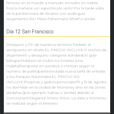
famoso en el mundo a menudo envuelto en niebla
fresca mañana: ¡un espectáculo verlo! Por la tarde visita
de la penitenciaría de Alcatraz con audioguia.
Alojamiento RIU Plaza Fishermans Wharf o similar.
Día 12 San Francisco
Desayuno y Fin de nuestros servicios.Traslado al
aeropuerto en shutle.EL PRECIO INCLUYE:11 noches de
alojamiento y desayuno categoría standardUn guía
bilingüeMaletero en todos los hoteles (una
maleta)Transporte en autobús o minivan según el
numero de participantesIncluida nueva tarifa de entrada
a los Parques Nacionales.EL PRECIO NO
INCLUYE:Propinas y gastos personales*11 y 15 de agosto:
no dormirán en la ciudad de Monterey sino en las zonas
aledañas (por ejemplo Salinas o similar) debido al
Concoursed Elegance Motor Show. La visita a Monterey
se realizará según el itinerario