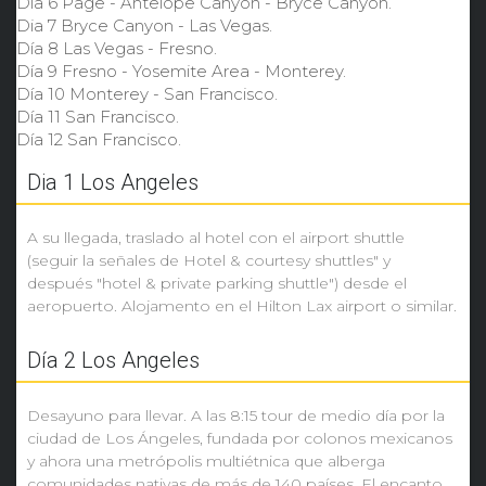
Dia 6 Page - Antelope Canyon - Bryce Canyon.
Dia 7 Bryce Canyon - Las Vegas.
Día 8 Las Vegas - Fresno.
Día 9 Fresno - Yosemite Area - Monterey.
Día 10 Monterey - San Francisco.
Día 11 San Francisco.
Día 12 San Francisco.
Dia 1 Los Angeles
A su llegada, traslado al hotel con el airport shuttle
(seguir la señales de Hotel & courtesy shuttles" y
después "hotel & private parking shuttle") desde el
aeropuerto. Alojamento en el Hilton Lax airport o similar.
Día 2 Los Angeles
Desayuno para llevar. A las 8:15 tour de medio día por la
ciudad de Los Ángeles, fundada por colonos mexicanos
y ahora una metrópolis multiétnica que alberga
comunidades nativas de más de 140 países. El encanto