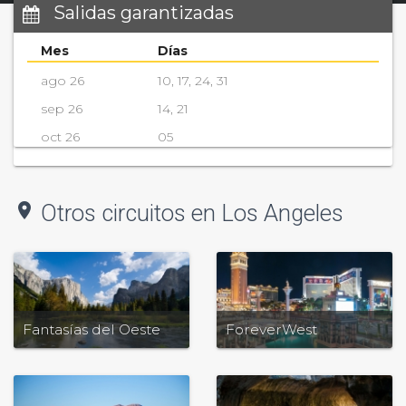
Salidas garantizadas
Mes
Días
ago 26
10, 17, 24, 31
sep 26
14, 21
oct 26
05
location_on
Otros circuitos en Los Angeles
Fantasías del Oeste
ForeverWest