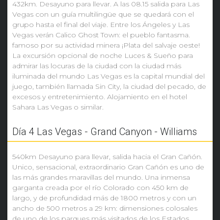
432km. Desayuno para llevar. A las 08.15 salida para Las
Vegas con un guía multilingüe que se quedará con el
grupo hasta el final del viaje. Entre los Ángeles y Las
Vegas verán Calico Ghost Town: el pueblo fantasma.
famoso por su actividad minera ¡Plata del salvaje oeste!
La excursión opcional de noche Luces & Sueño para
admirar las locuras de la ciudad con la ciudad más
iluminada del mundo Las Vegas es la capital mundial del
juego, también llamada Sin City, la ciudad del pecado, de
excesos y entretenimiento. Alojamiento en el hotel
Sahara Las Vegas o similar.
Día 4 Las Vegas - Grand Canyon - Williams
540km Desayuno para llevar, salida hacia el Gran Cañón.
Unico, sensacional, extraordinario Gran Cañón es uno de
las más grandes maravillas del mundo. Una inmensa
garganta creada por el río Colorado con 450 km de
largo, y de profundidad más de 1800 metros y con un
ancho de 500 metros a 29 km: dimensiones colosales
de uno de los parques más visitados de los Estados