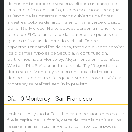
de Yosemite donde se verá envuelto en un paisaje de
ensueño: picos de granito, nubes espumosas de agua
saliendo de las cataratas, prados cubiertos de flores
silvestres, colores del arco iris en un valle verde cruzado
por el Río Merced. No te puedes perder la monumental
pared de El Capitan, una de las paredes de piedras de
granito más altas del mundo y el Half Dome,
espectacular pared lisa de roca, tambien puedes admirar
los gigantes Arboles de Sequoia. A continuación,
partiremos hacia Monterey. Alojamiento en hotel Best
Western PLUS Victorian Inn o similar.11 y 15 agosto no
dormirán en Monterey sino en una localidad vecina
debido al Concours d´elegance Motor show. La visita a
Monterey se realizará según lo previsto.
Día 10 Monterey - San Francisco
130km. Desayuno buffet. El encanto de Monterey es que
fue la capital de California, cerca del mar: la bahía es una
reserva marina nacional y el distrito histórico, a pocas