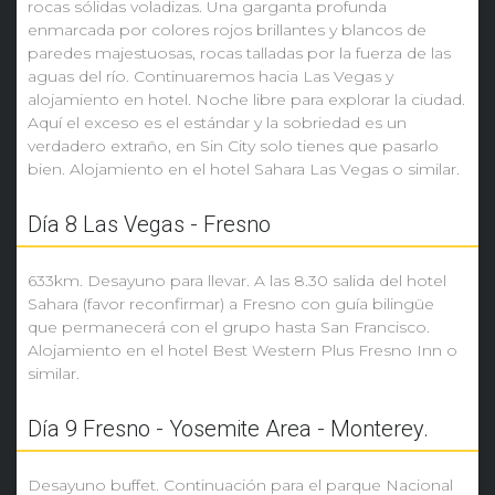
rocas sólidas voladizas. Una garganta profunda
enmarcada por colores rojos brillantes y blancos de
paredes majestuosas, rocas talladas por la fuerza de las
aguas del río. Continuaremos hacia Las Vegas y
alojamiento en hotel. Noche libre para explorar la ciudad.
Aquí el exceso es el estándar y la sobriedad es un
verdadero extraño, en Sin City solo tienes que pasarlo
bien. Alojamiento en el hotel Sahara Las Vegas o similar.
Día 8 Las Vegas - Fresno
633km. Desayuno para llevar. A las 8.30 salida del hotel
Sahara (favor reconfirmar) a Fresno con guía bilingüe
que permanecerá con el grupo hasta San Francisco.
Alojamiento en el hotel Best Western Plus Fresno Inn o
similar.
Día 9 Fresno - Yosemite Area - Monterey.
Desayuno buffet. Continuación para el parque Nacional