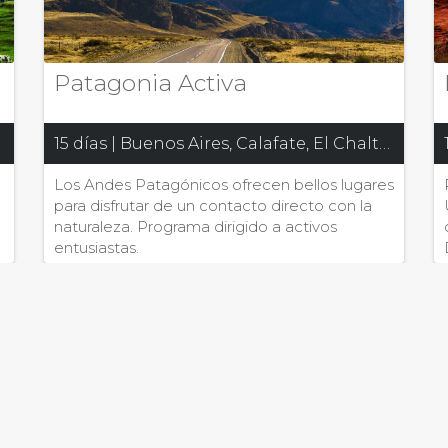
Patagonia Activa
15 días | Buenos Aires, Calafate, El Chalten, Ushuaia, Torres del Paine
Los Andes Patagónicos ofrecen bellos lugares
para disfrutar de un contacto directo con la
naturaleza. Programa dirigido a activos
entusiastas.
o, personalizar contenido, para ofrecerte funcionalidades de social 
€
2.020 €
okies y sobre como puedes controlarlas clicando en Cookie Settings. 