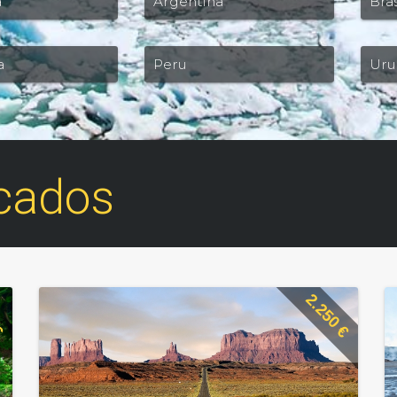
a
Argentina
Bras
a
Peru
Uru
cados
€
2.250 €