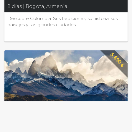
8 días | Bogota, Armenia
Descubre Colombia. Sus tradiciones, su historia, sus
paisajes y sus grandes ciudades.
5.690 €
Utilizamos cookies para ofrecerte una mejor experiencia de usuario,
personalizar contenido, para ofrecerte funcionalidades de social media
and para analizar nunestro tráfico. Lee sobre como utilizamos nuestras
Patagonia Activa
cookies y sobre como puedes controlarlas clicando en Cookie Settings.
Consientes el uso de cookies si cotinuas navegando en este website.